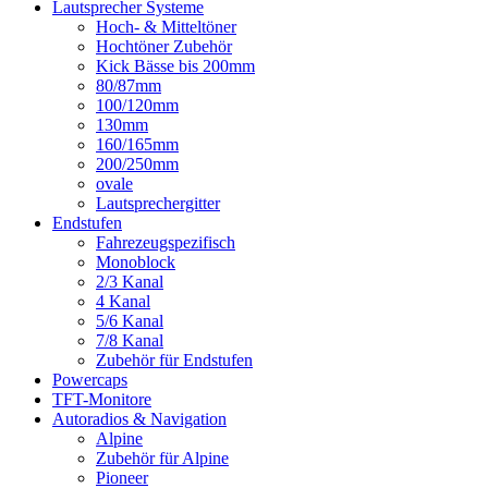
Lautsprecher Systeme
Hoch- & Mitteltöner
Hochtöner Zubehör
Kick Bässe bis 200mm
80/87mm
100/120mm
130mm
160/165mm
200/250mm
ovale
Lautsprechergitter
Endstufen
Fahrezeugspezifisch
Monoblock
2/3 Kanal
4 Kanal
5/6 Kanal
7/8 Kanal
Zubehör für Endstufen
Powercaps
TFT-Monitore
Autoradios & Navigation
Alpine
Zubehör für Alpine
Pioneer