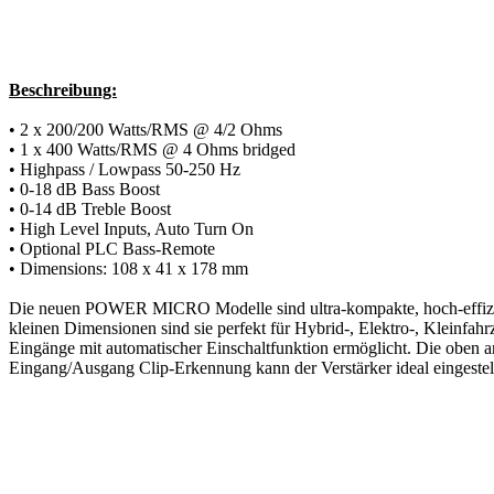
Beschreibung:
• 2 x 200/200 Watts/RMS @ 4/2 Ohms
• 1 x 400 Watts/RMS @ 4 Ohms bridged
• Highpass / Lowpass 50-250 Hz
• 0-18 dB Bass Boost
• 0-14 dB Treble Boost
• High Level Inputs, Auto Turn On
• Optional PLC Bass-Remote
• Dimensions: 108 x 41 x 178 mm
Die neuen POWER MICRO Modelle sind ultra-kompakte, hoch-effizien
kleinen Dimensionen sind sie perfekt für Hybrid-, Elektro-, Kleinfa
Eingänge mit automatischer Einschaltfunktion ermöglicht. Die oben 
Eingang/Ausgang Clip-Erkennung kann der Verstärker ideal eingeste