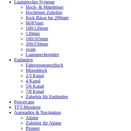
Lautsprecher Systeme
Hoch- & Mitteltöner
Hochtöner Zubehör
Kick Bässe bis 200mm
80/87mm
100/120mm
130mm
160/165mm
200/250mm
ovale
Lautsprechergitter
Endstufen
Fahrezeugspezifisch
Monoblock
2/3 Kanal
4 Kanal
5/6 Kanal
7/8 Kanal
Zubehör für Endstufen
Powercaps
TFT-Monitore
Autoradios & Navigation
Alpine
Zubehör für Alpine
Pioneer