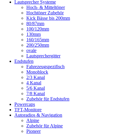
Lautsprecher Systeme
Hoch- & Mitteltöner
Hochtöner Zubehör
Kick Bässe bis 200mm
80/87mm
100/120mm
130mm
160/165mm
200/250mm
ovale
Lautsprechergitter
Endstufen
Fahrezeugspezifisch
Monoblock
2/3 Kanal
4 Kanal
5/6 Kanal
7/8 Kanal
Zubehör für Endstufen
Powercaps
TFT-Monitore
Autoradios & Navigation
Alpine
Zubehör für Alpine
Pioneer