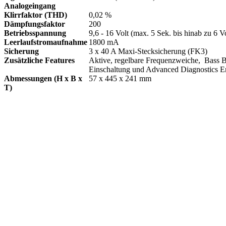
Analogeingang
Klirrfaktor (THD)
0,02 %
Dämpfungsfaktor
200
Betriebsspannung
9,6 - 16 Volt (max. 5 Sek. bis hinab zu 6 Vo
Leerlaufstromaufnahme
1800 mA
Sicherung
3 x 40 A Maxi-Stecksicherung (FK3)
Zusätzliche Features
Aktive, regelbare Frequenzweiche, Bass B
Einschaltung und Advanced Diagnostics Er
Abmessungen (H x B x
57 x 445 x 241 mm
T)