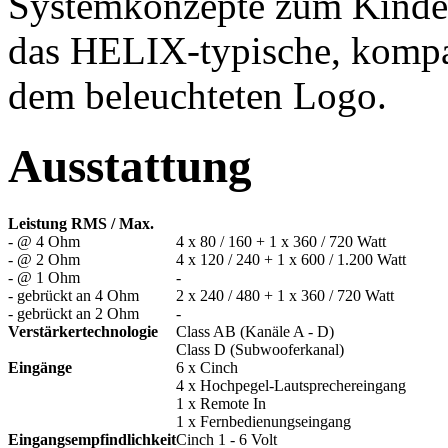
Systemkonzepte zum Kinder
das HELIX-typische, kompa
dem beleuchteten Logo.
Ausstattung
Leistung RMS / Max.
- @ 4 Ohm
4 x 80 / 160 + 1 x 360 / 720 Watt
- @ 2 Ohm
4 x 120 / 240 + 1 x 600 / 1.200 Watt
- @ 1 Ohm
-
- gebrückt an 4 Ohm
2 x 240 / 480 + 1 x 360 / 720 Watt
- gebrückt an 2 Ohm
-
Verstärkertechnologie
Class AB (Kanäle A - D)
Class D (Subwooferkanal)
Eingänge
6 x Cinch
4 x Hochpegel-Lautsprechereingang
1 x Remote In
1 x Fernbedienungseingang
Eingangsempfindlichkeit
Cinch 1 - 6 Volt