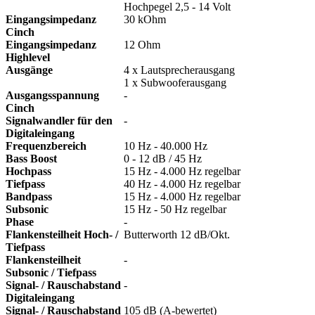
Hochpegel 2,5 - 14 Volt
Eingangsimpedanz
30 kOhm
Cinch
Eingangsimpedanz
12 Ohm
Highlevel
Ausgänge
4 x Lautsprecherausgang
1 x Subwooferausgang
Ausgangsspannung
-
Cinch
Signalwandler für den
-
Digitaleingang
Frequenzbereich
10 Hz - 40.000 Hz
Bass Boost
0 - 12 dB / 45 Hz
Hochpass
15 Hz - 4.000 Hz regelbar
Tiefpass
40 Hz - 4.000 Hz regelbar
Bandpass
15 Hz - 4.000 Hz regelbar
Subsonic
15 Hz - 50 Hz regelbar
Phase
-
Flankensteilheit Hoch- /
Butterworth 12 dB/Okt.
Tiefpass
Flankensteilheit
-
Subsonic / Tiefpass
Signal- / Rauschabstand
-
Digitaleingang
Signal- / Rauschabstand
105 dB (A-bewertet)