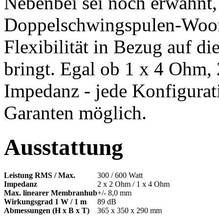
Nebenbei sei noch erwähnt,
Doppelschwingspulen-Woofe
Flexibilität in Bezug auf di
bringt. Egal ob 1 x 4 Ohm,
Impedanz - jede Konfigurati
Garanten möglich.
Ausstattung
Leistung RMS / Max.
300 / 600 Watt
Impedanz
2 x 2 Ohm / 1 x 4 Ohm
Max. linearer Membranhub
+/- 8,0 mm
Wirkungsgrad 1 W / 1 m
89 dB
Abmessungen (H x B x T)
365 x 350 x 290 mm