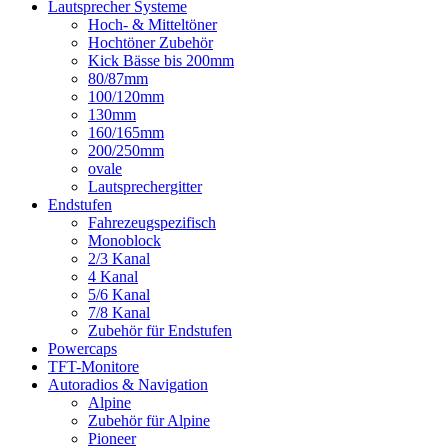
Lautsprecher Systeme
Hoch- & Mitteltöner
Hochtöner Zubehör
Kick Bässe bis 200mm
80/87mm
100/120mm
130mm
160/165mm
200/250mm
ovale
Lautsprechergitter
Endstufen
Fahrezeugspezifisch
Monoblock
2/3 Kanal
4 Kanal
5/6 Kanal
7/8 Kanal
Zubehör für Endstufen
Powercaps
TFT-Monitore
Autoradios & Navigation
Alpine
Zubehör für Alpine
Pioneer