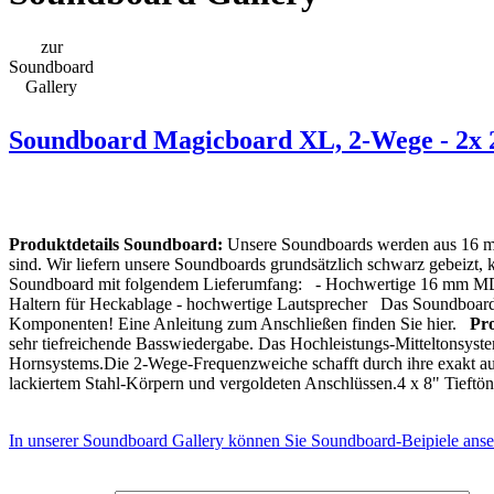
zur
Soundboard
Gallery
Soundboard Magicboard XL, 2-Wege - 2x 
Produktdetails Soundboard:
Unsere Soundboards werden aus 16 mm 
sind. Wir liefern unsere Soundboards grundsätzlich schwarz gebeizt, 
Soundboard mit folgendem Lieferumfang: - Hochwertige 16 mm MDF-
Haltern für Heckablage - hochwertige Lautsprecher Das Soundboard 
Komponenten! Eine Anleitung zum Anschließen finden Sie hier.
Pro
sehr tiefreichende Basswiedergabe. Das Hochleistungs-Mitteltonsystem
Hornsystems.Die 2-Wege-Frequenzweiche schafft durch ihre exakt a
lackiertem Stahl-Körpern und vergoldeten Anschlüssen.4 x 8" Tieft
In unserer Soundboard Gallery können Sie Soundboard-Beipiele anse