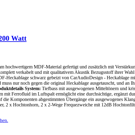
200 Watt
hochwertigem MDF-Material gefertigt und zusätzlich mit Verstärkungs
komplett verkabelt und mit qualitativem Akustik Bezugsstoff ihrer Wahl
Heckablage schwarz gebeizt von CarAudioDesign - Heckablage mit Ve
muss nur noch gegen die original Heckablage ausgetauscht, und an Ih
duktdetails System:
Tiefbass mit ausgewogenen Mitteltönern und kris
 mit Ferrofluid im Luftspalt ermöglicht eine durchsichtige, ergänzt d
uf die Komponenten abgestimmten Übergänge ein ausgewogenes Klangbi
öner, 2 x Hochtonhorn, 2 x 2-Wege Frequezweiche mit 12dB Hochtonfilt
hen.