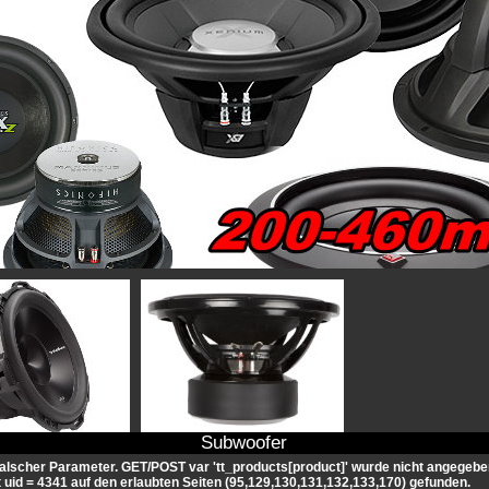
Subwoofer
alscher Parameter. GET/POST var 'tt_products[
product]' wurde nicht angegebe
 uid =
4341 auf den erlaubten Seiten (
95,129,130,131,132,133,170) gefunden.