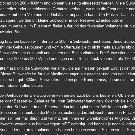
ibt es von 200 - 460mm und können vielseitig eingesetzt werden. Viele Sub
Bassreflex- oder geschlossene Gehäuse verbaut , wo man die Frequenz je na
mack mit dem Volumen des Gehäuses anpassen kann. Um Platz in Cabrios 
zu sparen werden oft kleine Subwoofer in der Reserveradmulde oder im
ssraum verbaut. Im Fussraum findet aufgrund des fehlenden Volumens oft nur 
oofer Platz.
tig krachen lassen will , der sollte 380mm Subwoofer anstreben. Diese Subwo
hr viel Gehäusevolumen und vom Kofferraum bleibt nicht mehr alzuviel übrig ,
Subwoofer sehr druckvoll und lassen das Blech vibrieren. Die Subwoofer leist
llen über 2000 bis 3000W und erzeugen einen Schalldruck von mehr als 120dB
ttelmass und die Subwoofer Variante , die am meisten gekauft wird ist der 
Dieser Subwoofer ist für alle Musikrichtungen gut geeignet und von den Leis
ruck sehr gut. 300mm Subwoofer sind ein guter Kompromiss, da sie nicht so 
nd trotzdem alles bieten.
en Gehäuse für alle Subwoofer können sie auch bei uns bestellen. Ob sie ei
es oder Bassreflex Gehäuse für Ihren Subwoofer benötigen. Oder ob sie ein
 um den Subwoofer in der Reserveradmulde zu platzieren. Wir können alle G
Geben sie uns einfach die Modellbezeichnung das Subwoofer und den Platz 
den soll per mail durch und wir machen Ihnen ein unverbindliches Angebot. 
Subwoofer werden aus hochwertigem MDF gefertigt und können je nach Kund
 Kunstleder etc. in verschiedenen Farben bezogen werden. Sollten sie ihr Sub