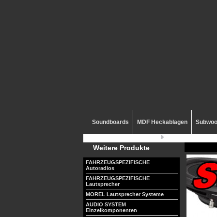
Soundboards
MDF Heckablagen
Subwoo
Sie sind hier:
Car Hifi Diele - Home
Subwoofer
Weitere Produkte
FAHRZEUGSPEZIFISCHE
Autoradios
FAHRZEUGSPEZIFISCHE
Lautsprecher
MOREL Lautsprecher Systeme
AUDIO SYSTEM
Einzelkomponenten