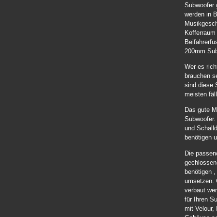
Subwoofer g
werden in 
Musikgesch
Kofferraum 
Beifahrerfu
200mm Subw
Wer es rich
brauchen se
sind diese 
meisten fä
Das gute Mi
Subwoofer. 
und Schalld
benötigen u
Die passend
gechlossen
benötigen ,
umsetzen. 
verbaut wer
für Ihren 
mit Velour,