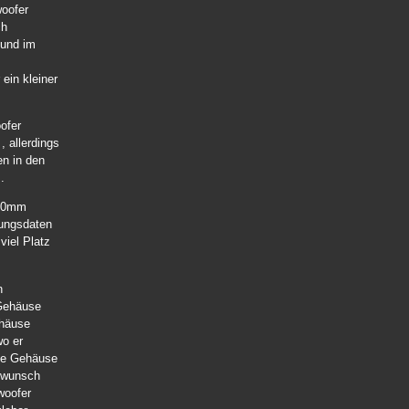
woofer
ch
und im
ein kleiner
ofer
 allerdings
en in den
.
300mm
tungsdaten
viel Platz
n
 Gehäuse
ehäuse
wo er
Die Gehäuse
enwunsch
woofer